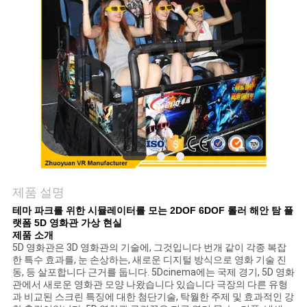
문
의
하
기
소
제품 설명
식
테마 파크를 위한 시뮬레이터를 모는 2DOF 6DOF 롤러 해안 탐 플
랫폼 5D 영화관 가상 현실
제품 소개
케
5D 영화관은 3D 영화관의 기술에, 그것입니다 번개 같이 각종 복잡
한 특수 효과를, 눈 손상하는, 새로운 디지털 방식으로 영화 기술 진
이
동, 등 살포합니다 근거를 둡니다. 5Dcinema에는 국제 경기, 5D 영화
관에서 새로운 영화관 모양 나왔습니다 있습니다 극장의 다른 유형
과 비교된 스크린 특징에 대한 첨단기술, 탁월한 주제 및 효과적인 강
스