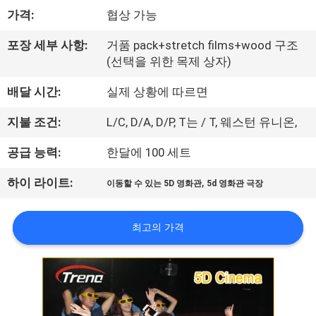
소
가격:
협상 가능
개
포장 세부 사항:
거품 pack+stretch films+wood 구조
(선택을 위한 목제 상자)
공
배달 시간:
실제 상황에 따르면
장
지불 조건:
L/C, D/A, D/P, T는 / T, 웨스턴 유니온,
견
공급 능력:
한달에 100 세트
학
,
하이 라이트:
이동할 수 있는 5D 영화관
5d 영화관 극장
품
최고의 가격
질
관
리