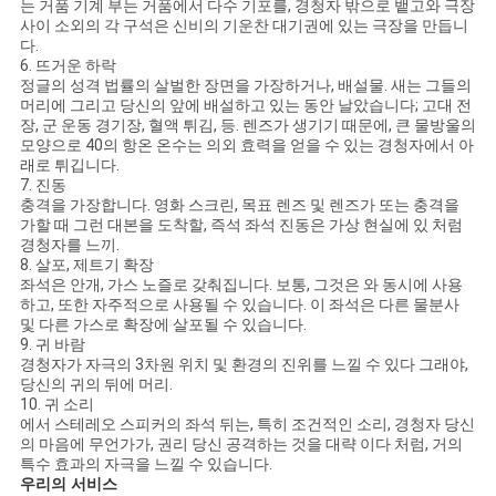
는 거품 기계 부는 거품에서 다수 기포를, 경청자 밖으로 뱉고와 극장
사이 소외의 각 구석은 신비의 기운찬 대기권에 있는 극장을 만듭니
다.
6. 뜨거운 하락
정글의 성격 법률의 살벌한 장면을 가장하거나, 배설물. 새는 그들의
머리에 그리고 당신의 앞에 배설하고 있는 동안 날았습니다; 고대 전
장, 군 운동 경기장, 혈액 튀김, 등. 렌즈가 생기기 때문에, 큰 물방울의
모양으로 40의 항온 온수는 의외 효력을 얻을 수 있는 경청자에서 아
래로 튀깁니다.
7. 진동
충격을 가장합니다. 영화 스크린, 목표 렌즈 및 렌즈가 또는 충격을
가할 때 그런 대본을 도착할, 즉석 좌석 진동은 가상 현실에 있 처럼
경청자를 느끼.
8. 살포, 제트기 확장
좌석은 안개, 가스 노즐로 갖춰집니다. 보통, 그것은 와 동시에 사용
하고, 또한 자주적으로 사용될 수 있습니다. 이 좌석은 다른 물분사
및 다른 가스로 확장에 살포될 수 있습니다.
9. 귀 바람
경청자가 자극의 3차원 위치 및 환경의 진위를 느낄 수 있다 그래야,
당신의 귀의 뒤에 머리.
10. 귀 소리
에서 스테레오 스피커의 좌석 뒤는, 특히 조건적인 소리, 경청자 당신
의 마음에 무언가가, 권리 당신 공격하는 것을 대략 이다 처럼, 거의
특수 효과의 자극을 느낄 수 있습니다.
우리의 서비스