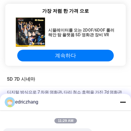
가장 저렴 한 가격 으로
시뮬레이터를 모는 2DOF/6DOF 롤러
해안 탐 플랫폼 5D 영화관 장비 VR
계속하다
5D 7D 시네마
디지털 방식으로 7 차원 영화관, 다리 청소 효력을 가진 7d 영화관
극장
edriczhang
6 스크린 전시 체계를 가진 DOF 테마 파크 오락 7D 영화관
11:29 AM
5.1 채널 오디오를 가진 굉장한 총격사건 게임 7D 영화관 6/8개의
좌석