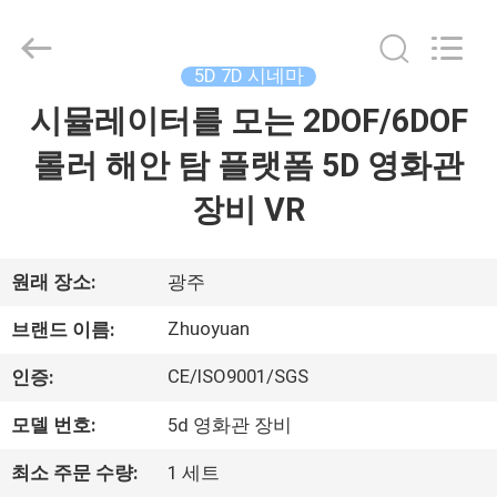
Copyright
©
2016
-
2026
5D 7D 시네마
Zhuoyuan
Co.,Ltd.
시뮬레이터를 모는 2DOF/6DOF
집
All
Rights
Reserved.
롤러 해안 탐 플랫폼 5D 영화관
제
장비 VR
품
원래 장소:
광주
VR
Zhuoyuan
브랜드 이름:
쇼
CE/ISO9001/SGS
인증:
모델 번호:
5d 영화관 장비
회
사
최소 주문 수량:
1 세트