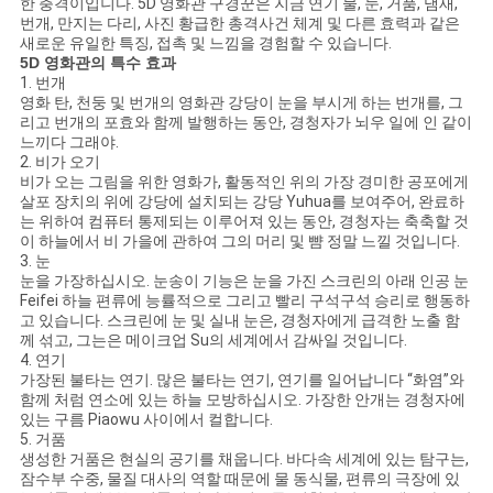
한 충격이입니다. 5D 영화관 구경꾼은 지금 연기 물, 눈, 거품, 냄새,
번개, 만지는 다리, 사진 황급한 총격사건 체계 및 다른 효력과 같은
새로운 유일한 특징, 접촉 및 느낌을 경험할 수 있습니다.
5D 영화관의 특수 효과
사
1. 번개
영화 탄, 천둥 및 번개의 영화관 강당이 눈을 부시게 하는 번개를, 그
이
리고 번개의 포효와 함께 발행하는 동안, 경청자가 뇌우 일에 인 같이
느끼다 그래야.
트
2. 비가 오기
비가 오는 그림을 위한 영화가, 활동적인 위의 가장 경미한 공포에게
맵
살포 장치의 위에 강당에 설치되는 강당 Yuhua를 보여주어, 완료하
는 위하여 컴퓨터 통제되는 이루어져 있는 동안, 경청자는 축축할 것
이 하늘에서 비 가을에 관하여 그의 머리 및 뺨 정말 느낄 것입니다.
3. 눈
PRIVACY
눈을 가장하십시오. 눈송이 기능은 눈을 가진 스크린의 아래 인공 눈
Feifei 하늘 편류에 능률적으로 그리고 빨리 구석구석 승리로 행동하
POLICY
고 있습니다. 스크린에 눈 및 실내 눈은, 경청자에게 급격한 노출 함
께 섞고, 그는은 메이크업 Su의 세계에서 감싸일 것입니다.
4. 연기
가장된 불타는 연기. 많은 불타는 연기, 연기를 일어납니다 “화염”와
함께 처럼 연소에 있는 하늘 모방하십시오. 가장한 안개는 경청자에
있는 구름 Piaowu 사이에서 컬합니다.
5. 거품
생성한 거품은 현실의 공기를 채웁니다. 바다속 세계에 있는 탐구는,
잠수부 수중, 물질 대사의 역할 때문에 물 동식물, 편류의 극장에 있