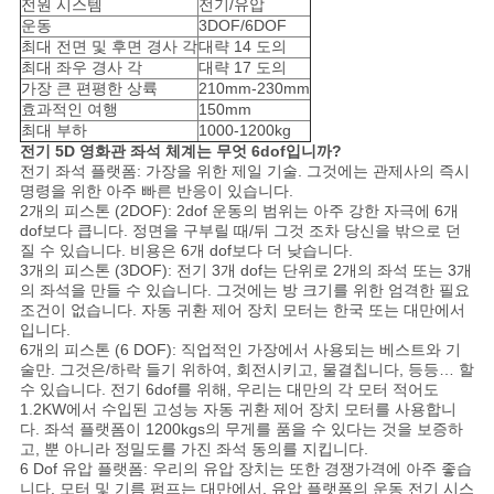
전원 시스템
전기/유압
운동
3DOF/6DOF
최대 전면 및 후면 경사 각
대략 14 도의
사
최대 좌우 경사 각
대략 17 도의
가장 큰 편평한 상륙
210mm-230mm
이
효과적인 여행
150mm
최대 부하
1000-1200kg
전기 5D 영화관 좌석 체계는 무엇 6dof입니까?
트
전기 좌석 플랫폼: 가장을 위한 제일 기술. 그것에는 관제사의 즉시
명령을 위한 아주 빠른 반응이 있습니다.
맵
2개의 피스톤 (2DOF): 2dof 운동의 범위는 아주 강한 자극에 6개
dof보다 큽니다. 정면을 구부릴 때/뒤 그것 조차 당신을 밖으로 던
질 수 있습니다. 비용은 6개 dof보다 더 낮습니다.
3개의 피스톤 (3DOF): 전기 3개 dof는 단위로 2개의 좌석 또는 3개
PRIVACY
의 좌석을 만들 수 있습니다. 그것에는 방 크기를 위한 엄격한 필요
POLICY
조건이 없습니다. 자동 귀환 제어 장치 모터는 한국 또는 대만에서
입니다.
6개의 피스톤 (6 DOF): 직업적인 가장에서 사용되는 베스트와 기
술만. 그것은/하락 들기 위하여, 회전시키고, 물결칩니다, 등등… 할
수 있습니다. 전기 6dof를 위해, 우리는 대만의 각 모터 적어도
1.2KW에서 수입된 고성능 자동 귀환 제어 장치 모터를 사용합니
다. 좌석 플랫폼이 1200kgs의 무게를 품을 수 있다는 것을 보증하
고, 뿐 아니라 정밀도를 가진 좌석 동의를 지킵니다.
6 Dof 유압 플랫폼: 우리의 유압 장치는 또한 경쟁가격에 아주 좋습
니다. 모터 및 기름 펌프는 대만에서, 유압 플랫폼의 운동 전기 시스