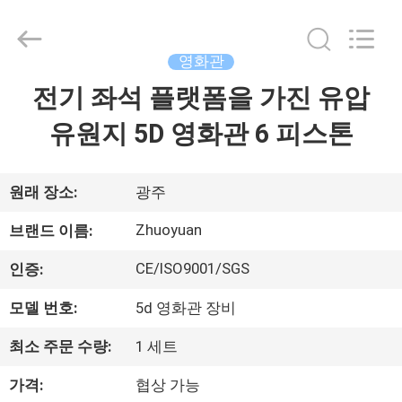
Copyright
©
2016
-
2026
영화관
Zhuoyuan
Co.,Ltd.
전기 좌석 플랫폼을 가진 유압
집
All
Rights
Reserved.
유원지 5D 영화관 6 피스톤
제
품
원래 장소:
광주
Zhuoyuan
브랜드 이름:
VR
CE/ISO9001/SGS
인증:
쇼
모델 번호:
5d 영화관 장비
회
최소 주문 수량:
1 세트
사
가격:
협상 가능