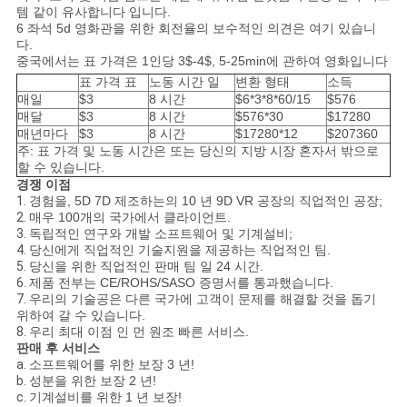
템 같이 유사합니다 입니다.
6 좌석 5d 영화관을 위한 회전율의 보수적인 의견은 여기 있습니
다.
중국에서는 표 가격은 1인당 3$-4$, 5-25min에 관하여 영화입니다
표 가격 표
노동 시간 일
변환 형태
소득
매일
$3
8 시간
$6*3*8*60/15
$576
매달
$3
8 시간
$576*30
$17280
매년마다
$3
8 시간
$17280*12
$207360
주: 표 가격 및 노동 시간은 또는 당신의 지방 시장 혼자서 밖으로
할 수 있습니다.
경쟁 이점
1.
경험을, 5D 7D 제조하는의 10 년 9D VR 공장의 직업적인 공장;
2.
매우 100개의 국가에서 클라이언트.
3.
독립적인 연구와 개발 소프트웨어 및 기계설비;
4.
당신에게 직업적인 기술지원을 제공하는 직업적인 팀.
5.
당신을 위한 직업적인 판매 팀 일 24 시간.
6.
제품 전부는 CE/ROHS/SASO 증명서를 통과했습니다.
7.
우리의 기술공은 다른 국가에 고객이 문제를 해결할 것을 돕기
위하여 갈 수 있습니다.
8.
우리 최대 이점 인 먼 원조 빠른 서비스.
판매 후 서비스
a.
소프트웨어를 위한 보장 3 년!
b.
성분을 위한 보장 2 년!
c.
기계설비를 위한 1 년 보장!