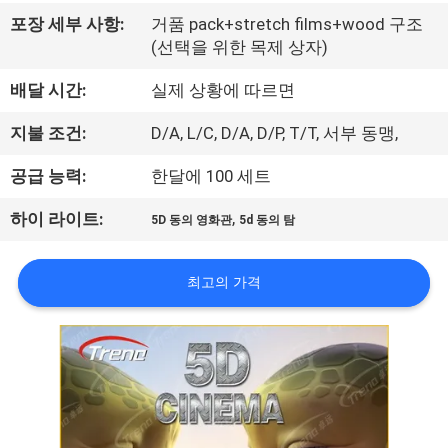
소
포장 세부 사항:
거품 pack+stretch films+wood 구조
(선택을 위한 목제 상자)
개
배달 시간:
실제 상황에 따르면
공
지불 조건:
D/A, L/C, D/A, D/P, T/T, 서부 동맹,
장
공급 능력:
한달에 100 세트
견
,
하이 라이트:
5D 동의 영화관
5d 동의 탐
학
최고의 가격
품
질
관
리