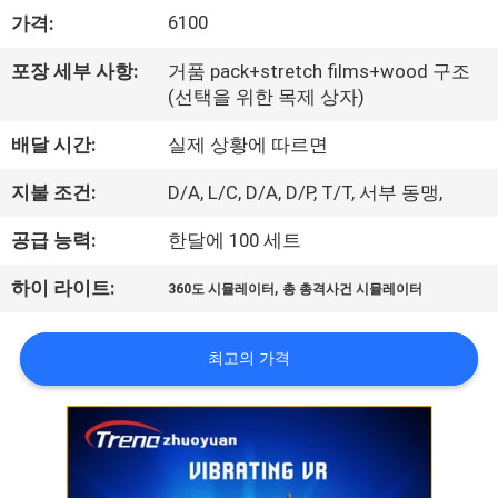
소
6100
가격:
개
포장 세부 사항:
거품 pack+stretch films+wood 구조
(선택을 위한 목제 상자)
공
배달 시간:
실제 상황에 따르면
장
지불 조건:
D/A, L/C, D/A, D/P, T/T, 서부 동맹,
견
공급 능력:
한달에 100 세트
학
,
하이 라이트:
360도 시뮬레이터
총 총격사건 시뮬레이터
품
최고의 가격
질
관
리