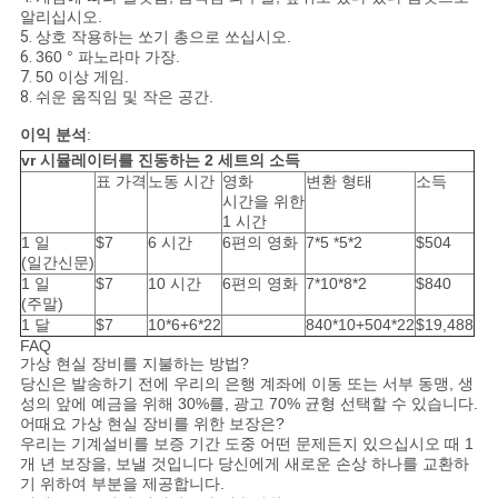
알리십시오.
5.
상호 작용하는 쏘기 총으로 쏘십시오.
6.
360 ° 파노라마 가장.
7.
50 이상 게임.
8.
쉬운 움직임 및 작은 공간.
이익 분석
:
vr 시뮬레이터를 진동하는 2 세트의 소득
표 가격
노동 시간
영화
변환 형태
소득
시간을 위한
1 시간
1 일
$7
6 시간
6편의 영화
7*5 *5*2
$504
(일간신문)
1 일
$7
10 시간
6편의 영화
7*10*8*2
$840
(주말)
1 달
$7
10*6+6*22
840*10+504*22
$19,488
FAQ
가상 현실 장비를 지불하는 방법?
당신은 발송하기 전에 우리의 은행 계좌에 이동 또는 서부 동맹, 생
성의 앞에 예금을 위해 30%를, 광고 70% 균형 선택할 수 있습니다.
어때요 가상 현실 장비를 위한 보장은?
우리는 기계설비를 보증 기간 도중 어떤 문제든지 있으십시오 때 1
개 년 보장을, 보낼 것입니다 당신에게 새로운 손상 하나를 교환하
기 위하여 부분을 제공합니다.