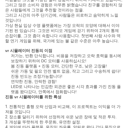
그리고 많은 소비자 경험은 아무튼 밝혔습니다 친구를 경험하지 않
은 사람들에게 그것을 추천할 것이라는 점을.
그리고 시간의 아주 단기간에, 사람들은 피로하고 숨막히게 느낄
사
것입니다
가상 현실 입상 수영 플랫폼에는 가장 오락의 모양에 대해서 이야
이
기된 된 있습니다. 그것은 비디오 게임에 걷기 위하여 2개의 통제
손잡이를, 그것 좀더 속합니다 사용합니다. 첫번째 사람 사수와 역
트
할 연기 게임을 위해, 국가에 있는 불 같은 수준은 아주 높습니다.
vr 시뮬레이터 진동의 이점
맵
저가는, 반환 단식합니다. 비용을 저장하고 오락 효력을 동시에
보장하기 위하여 DC 모터를 사용하십시오!
봄 진동 플랫폼 + 진동 모터, 간단한 구조, 낮은 고장율!
PRIVACY
쉬운 가동 및 필요 안전 벨트 없음, 작고 그리고 수송하게 쉽다!
진동 빈도는 조정가능합니다!
POLICY
연약한 진동, 안락한 경험!
LED로 나타나는 민감한 외관은 좋은 시각 효과를 가진 진동 플
랫폼 왔다갔다, 안쪽에서 점화합니다!
진동 vr 시뮬레이터를 위한 특성
1.
전통적인 흥행 오락 산업과 비교해, 이 프로젝트는 이익을 더 가
져올 것입니다
2.
장소를 달리기 위하여 선정하게 쉬운 낮은 장애 및 적은 투자.
3.
개성을 뚜렷하게 한 주문화, 유연한 설정.
4.
게임에 따라 플랫폼, 움직임 좌우를, 앞뒤로 왔다 갔다 몸짓으로