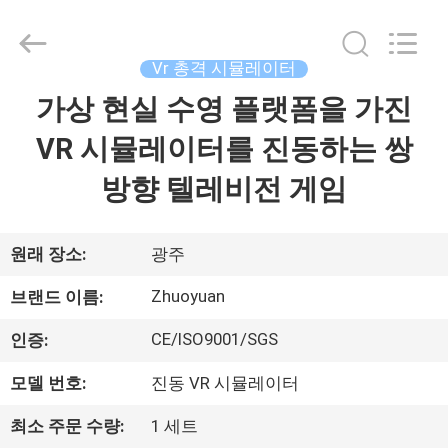
Copyright
©
2016
-
2026
Vr 총격 시뮬레이터
Zhuoyuan
Co.,Ltd.
가상 현실 수영 플랫폼을 가진
집
All
Rights
Reserved.
VR 시뮬레이터를 진동하는 쌍
제
방향 텔레비전 게임
품
원래 장소:
광주
VR
Zhuoyuan
브랜드 이름:
쇼
CE/ISO9001/SGS
인증:
모델 번호:
진동 VR 시뮬레이터
회
사
최소 주문 수량:
1 세트