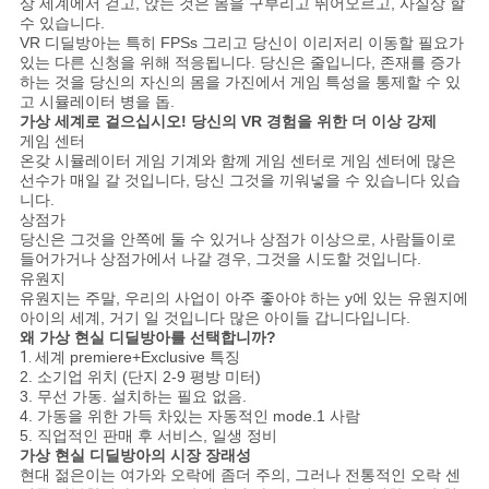
상 세계에서 걷고, 앉는 것은 몸을 구부리고 뛰어오르고, 사실상 할
수 있습니다.
VR 디딜방아는 특히 FPSs 그리고 당신이 이리저리 이동할 필요가
있는 다른 신청을 위해 적응됩니다. 당신은 줄입니다, 존재를 증가
사
하는 것을 당신의 자신의 몸을 가진에서 게임 특성을 통제할 수 있
고 시뮬레이터 병을 돕.
이
가상 세계로 걸으십시오! 당신의 VR 경험을 위한 더 이상 강제
게임 센터
트
온갖 시뮬레이터 게임 기계와 함께 게임 센터로 게임 센터에 많은
선수가 매일 갈 것입니다, 당신 그것을 끼워넣을 수 있습니다 있습
맵
니다.
상점가
당신은 그것을 안쪽에 둘 수 있거나 상점가 이상으로, 사람들이로
들어가거나 상점가에서 나갈 경우, 그것을 시도할 것입니다.
PRIVACY
유원지
유원지는 주말, 우리의 사업이 아주 좋아야 하는 y에 있는 유원지에
POLICY
아이의 세계, 거기 일 것입니다 많은 아이들 갑니다입니다.
왜 가상 현실 디딜방아를 선택합니까?
1.
세계 premiere+Exclusive 특징
2. 소기업 위치 (단지 2-9 평방 미터)
3. 무선 가동. 설치하는 필요 없음.
4. 가동을 위한 가득 차있는 자동적인 mode.1 사람
5. 직업적인 판매 후 서비스, 일생 정비
가상 현실 디딜방아
의 시장 장래성
현대 젊은이는 여가와 오락에 좀더 주의, 그러나 전통적인 오락 센