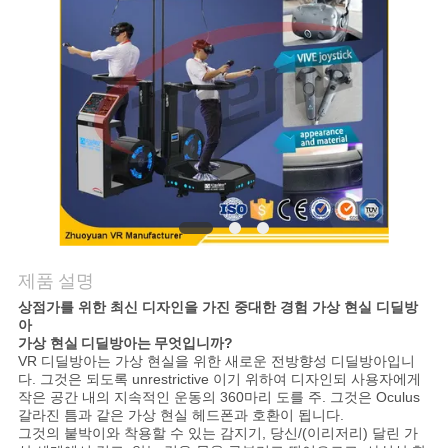
문
의
하
기
소
제품 설명
식
상점가를 위한 최신 디자인을 가진 중대한 경험 가상 현실 디딜방
아
가상 현실
디딜방아는
무엇입니까
?
케
VR 디딜방아는 가상 현실을 위한 새로운 전방향성 디딜방아입니
다. 그것은 되도록 unrestrictive 이기 위하여 디자인되 사용자에게
이
작은 공간 내의 지속적인 운동의 360마리 도를 주. 그것은 Oculus
갈라진 틈과 같은 가상 현실 헤드폰과 호환이 됩니다.
그것의 붙박이와 착용할 수 있는 감지기, 당신/(이리저리) 달린 가
스