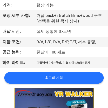
소
가격:
협상 가능
개
포장 세부 사항:
거품 pack+stretch films+wood 구조
(선택을 위한 목제 상자)
공
배달 시간:
실제 상황에 따르면
장
지불 조건:
D/A, L/C, D/A, D/P, T/T, 서부 동맹,
견
공급 능력:
한달에 100 세트
학
,
하이 라이트:
디딜방아 가상 현실
디딜방아 사실상 뛰기
품
최고의 가격
질
관
리