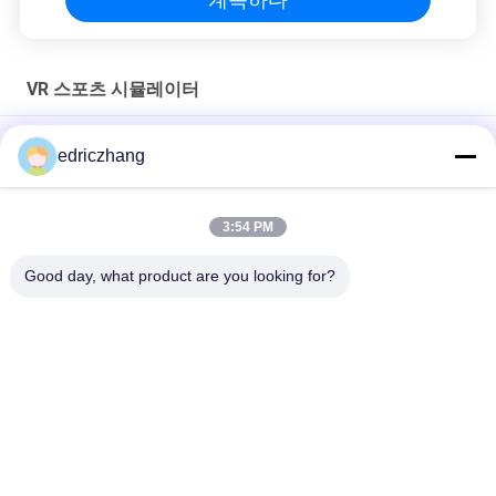
VR 스포츠 시뮬레이터
상점가를 위한 VR 총격사건 게임을 가진 VR 비행거리 널 2명의 선
edriczhang
수 시뮬레이터 가상 현실 기계
VR 제조사 가상 현실 모의 장치 9d 스키 게임기 Vr 명소 놀이공원
3:54 PM
5PCS 게임 VR 스페이스 워크 전기 크랭크 플랫폼 실내 VR 경험
Good day, what product are you looking for?
모든
9D VR 시뮬레이터
Vr 모션 시뮬레이터
VR 레이싱 시뮬레이
Vr 총격 시뮬레이터
터