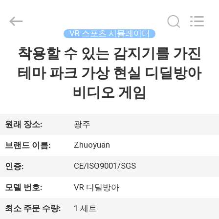
Copyright
©
2016
-
2026
VR 스포츠 시뮬레이터
Zhuoyuan
Co.,Ltd.
착용할 수 있는 감지기를 가진
집
All
Rights
Reserved.
테마 파크 가상 현실 디딜방아
제
비디오 게임
품
원래 장소:
광주
VR
Zhuoyuan
브랜드 이름:
쇼
CE/ISO9001/SGS
인증:
모델 번호:
VR 디딜방아
회
사
최소 주문 수량:
1 세트