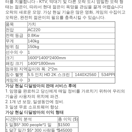
터를 지불합니다 - KTV, 막대기 및 다른 오락 도시 엄밀한 오락 형
태는 젊은이, 따라서 현대 젊은이 욕망을 관심을 끌게 어렵습니다
오락의 새로운 모양. 가상 현실 기술은 많은 영화, 게임의 수집이고
오락은, 완전히 젊은이의 필요를 충족시킬 수 있습니다.
품목
가치
전압
AC220
전력 등급
0.8Kw
무게
140kg
방위 짐
150kg
선수의 수
1
크기
1600*1400*2400mm
패킹 크기
1400*1800mm
점유된 지역
길이와 폭: 2*2m
침수 헬멧
5.5 인치 HD 2K 스크린 │ 1440X2560 │ 534PPI
게임의 수
3
가상 현실 디딜방아
의
판매 서비스 후에
1.
임명을 완료하고 당신에게 매일 정비를 가르치기 위하여 우리의
기술공 사용자의 위치에 파견.
2.
1개 년 보장, 일생동안에 정비.
3.
일생 무료 소프트웨어 향상.
가상 현실 디딜방아
의 이익 형태
시간
이익 분석
총 이익 ($)
1 일
$5* 300 people*1 일
$1500
1 달
7 일간 $5* 300 사람들 *
$45000