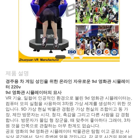
문
의
하
기
제품 설명
소
경주용 차 게임 성인을 위한 온라인 자유로운 9d 영화관 시뮬레이
터 220v
식
9d 영화관
시뮬레이터
의 묘사
VR 기술, 일컬어 인공적인 환경으로 불린
9d 영화관 시뮬레이터는
,
컴퓨터 모의 실험을 사용하여 3차원 가상 세계를 생성하기 위한 것
입니다. 9D 가상 현실 박물관 경험은 가상 현실의 조합이고 동 가
케
장, 제안 방문자는 시각, 청각, 촉감을 그리고 다른 사람을 감 경험
합니다. 방문자가 몰입 형 장군을, 때 맞추어 좋아하다 그래야, 3차
이
원 것을 안쪽으로 관찰하는 아무 한계도 없습니다.
공포 영화의
9d 영화관 시뮬레이터
박물관은 탐험 이고 공포는 사
스
실상 공간에서, 당신 주변에 얻을 것입니다, 각 공포 사건의 뒤에 비