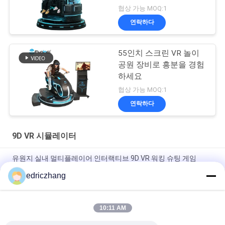
협상 가능 MOQ:1
연락하다
55인치 스크린 VR 놀이
공원 장비로 흥분을 경험
하세요
협상 가능 MOQ:1
연락하다
9D VR 시뮬레이터
유원지 실내 멀티플레이어 인터랙티브 9D VR 워킹 슈팅 게임
edriczhang
6개의 좌석 9d 시뮬레이터를 가진 VR 시뮬레이터 실내 9D VR 시
뮬레이터 게임 기계
10:11 AM
상호 작용하는 아케이드 게임 기계 Vr Ｅ 우주 유영 9d 가상 현실
상영관