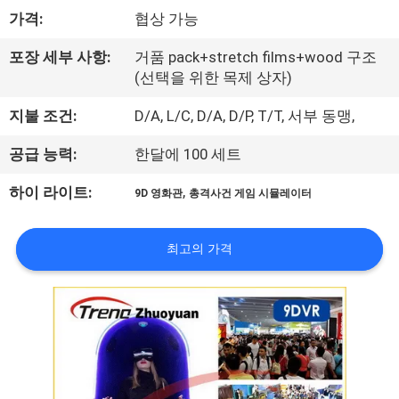
소
가격:
협상 가능
개
포장 세부 사항:
거품 pack+stretch films+wood 구조
(선택을 위한 목제 상자)
공
지불 조건:
D/A, L/C, D/A, D/P, T/T, 서부 동맹,
장
공급 능력:
한달에 100 세트
견
,
하이 라이트:
9D 영화관
총격사건 게임 시뮬레이터
학
최고의 가격
품
질
관
리