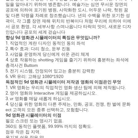
밀을 알아내기 위하여 병존합니다. 예술가는 심연 무서운 장면의
공포에 의하여 포기된 병원, 사막화한 도시, 어두운 나락, 헛된 꿈
및 다른 악령을 차례로 창조했습니다. 년의 수백을 위한 포기한 성
사
곽이, 각 그룹 장면 재해 위치의 반복이다 처럼 우리에 의하여 이에
서 공포 환영, 각 세부사항 스며나옵니다 타락의 맛이, 새로운 디자
이
인입니다 공포의 세계 걷습니다
향상
9d 영화관 시뮬레이터
의
특징은 무엇입니까?
트
1.
직업적인 계란 디자인 동적인 동의 좌석
2.
특수 효과: 다리 청소, 둔부 진동
3.
사업을 운영하게 당신에게 쉬운 관리 체계
맵
4.
상호 작용하는 shotting 게임을 즐기기 위하여 흥분하는 좌석에
총격사건 Buttom
5.
전기 시스템, 안정되어 있고는 충분히 강력한
PRIVACY
6.
VR 유리: 고해상 1080*1920
독점적인
9d 영화관 시뮬레이터
저작권 영화
의 이점은인 무엇
POLICY
1.
VR 영화는 우리의 직업적인 영화 생산 팀에 의해 제작됩니다.
2.
영어 영화와 Interacitve 게임을 제공하십시오.
3.
vr 영화를 매달 새롭게 하십시오.
4.
당신을 위한 영화의 다른 주제는, 만화, 공포, 전쟁, 한 벌에 문화
ect 고객의 모든 종류 선택하고, 모험합니다.
9d 영화관 시뮬레이터
의 이점
필요 스크린 또는 영사기 없음.
360도 동적인 플랫폼, 99.99% 까지의 정확도.
점유 작은 칩 지역.
옮기게 쉬운 작은 양.