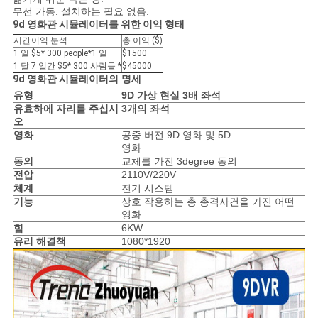
무선 가동. 설치하는 필요 없음.
9d 영화관 시뮬레이터를 위한 이익 형태
시간
이익 분석
총 이익 ($)
1 일
$5* 300 people*1 일
$1500
1 달
7 일간 $5* 300 사람들 *
$45000
9d 영화관
시뮬레이터
의 명세
유형
9D 가상 현실 3배 좌석
유효하에 자리를 주십시
3개의 좌석
오
영화
공중 버전 9D 영화 및 5D
영화
동의
교체를 가진 3degree 동의
전압
2110V/220V
체계
전기 시스템
기능
상호 작용하는 총 총격사건을 가진 어떤
영화
힘
6KW
유리 해결책
1080*1920