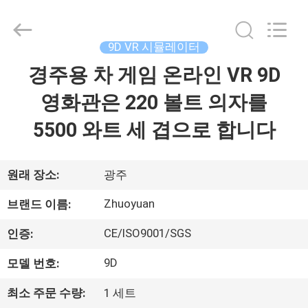
Copyright
©
2016
-
2026
9D VR 시뮬레이터
Zhuoyuan
Co.,Ltd.
경주용 차 게임 온라인 VR 9D
집
All
Rights
Reserved.
영화관은 220 볼트 의자를
제
5500 와트 세 겹으로 합니다
품
원래 장소:
광주
VR
Zhuoyuan
브랜드 이름:
쇼
CE/ISO9001/SGS
인증:
9D
모델 번호:
회
사
최소 주문 수량:
1 세트