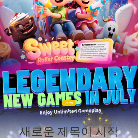
Copyright
©
2016
-
2026
Zhuoyuan
Co.,Ltd.
집
All
Rights
Reserved.
제
품
VR
쇼
NEWS
Jul 14, 2025
회
새로운 제목이 시작
사