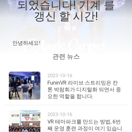
되었습니다! 기계 를
소
갱신 할 시간!
개
공
안녕하세요!
장
관련 뉴스
견
학
2023-10-16
FuninVR 라이브 스트리밍은 칸
톤 박람회가 디지털화 되면서 중
품
요한 역할을 합니다.
질
2023-10-16
관
VR 테마파크를 만드는 방법, 6번
째 운영 훈련 과정이 여기 있습니
리