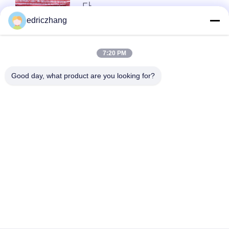
다
edriczhang
문
상단
의
7:20 PM
하
Good day, what product are you looking for?
기
모든
소
9D VR 시뮬레이터
Vr 모션 시뮬레이터
식
VR 레이싱 시뮬레이
Vr 총격 시뮬레이터
터
케
VR 비행 모의 조종 장
VR 스포츠 시뮬레이
치
터
이
5D 7D 시네마
모션 시트 영화
스